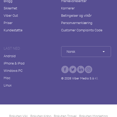
Blogg
Merkevaresenter
Sikkerhet
Karrierer
Viber Out
Betingelser og vilkår
Priser
Personvernerklæring
Kundestøtte
Customer Complaints Code
LAST NED
Norsk
Android
iPhone & iPad
Windows PC
Mac
©
2026
Viber Media S.à r.l.
Linux
Rakuten Viki
Rakuten Kobo
Rakuten Travel
Rakuten Marketing