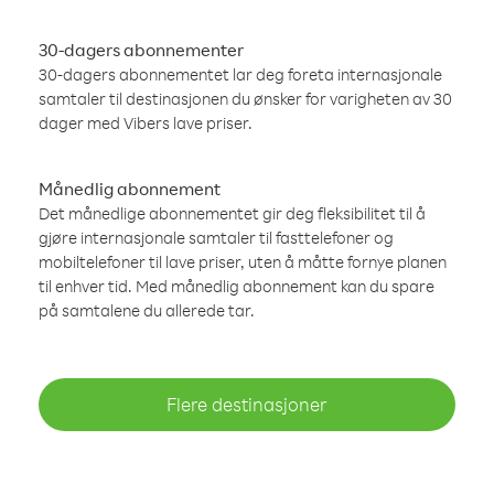
30-dagers abonnementer
30-dagers abonnementet lar deg foreta internasjonale
samtaler til destinasjonen du ønsker for varigheten av 30
dager med Vibers lave priser.
Månedlig abonnement
Det månedlige abonnementet gir deg fleksibilitet til å
gjøre internasjonale samtaler til fasttelefoner og
mobiltelefoner til lave priser, uten å måtte fornye planen
til enhver tid. Med månedlig abonnement kan du spare
på samtalene du allerede tar.
Flere destinasjoner