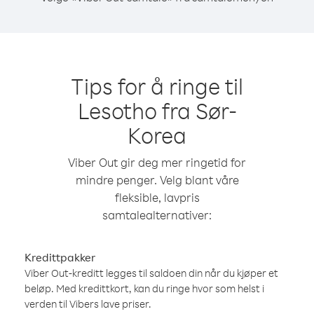
Tips for å ringe til
Lesotho fra Sør-
Korea
Viber Out gir deg mer ringetid for
mindre penger. Velg blant våre
fleksible, lavpris
samtalealternativer:
Kredittpakker
Viber Out-kreditt legges til saldoen din når du kjøper et
beløp. Med kredittkort, kan du ringe hvor som helst i
verden til Vibers lave priser.