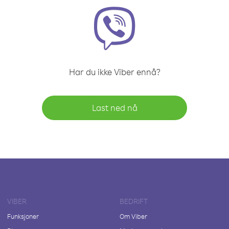
Har du ikke Viber ennå?
Last ned nå
VIBER
BEDRIFT
Funksjoner
Om Viber