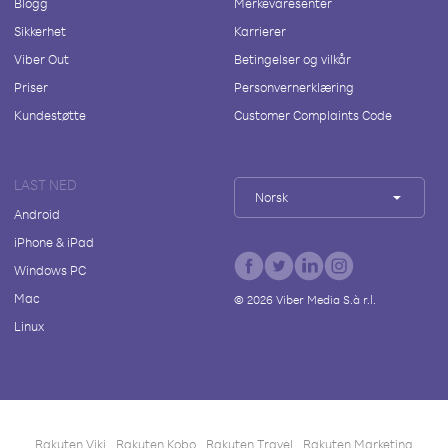
Blogg
Merkevaresenter
Sikkerhet
Karrierer
Viber Out
Betingelser og vilkår
Priser
Personvernerklæring
Kundestøtte
Customer Complaints Code
LAST NED
Norsk
Android
iPhone & iPad
Windows PC
Mac
©
2026
Viber Media S.à r.l.
Linux
Rakuten Viki
Rakuten Kobo
Rakuten Travel
Rakuten Marketing