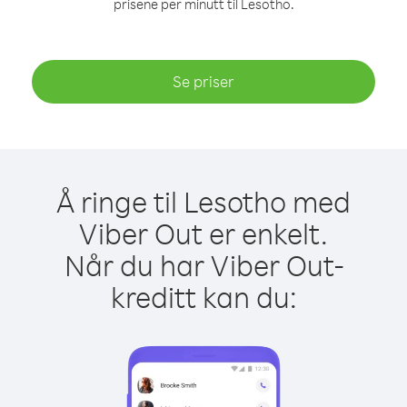
prisene per minutt til Lesotho.
Se priser
Å ringe til Lesotho med
Viber Out er enkelt.
Når du har Viber Out-
kreditt kan du: