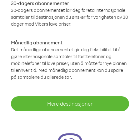
30-dagers abonnementer
30-dagers abonnementet lar deg foreta internasjonale
samtaler til destinasjonen du ønsker for varigheten av 30
dager med Vibers lave priser.
Månedlig abonnement
Det månedlige abonnementet gir deg fleksibilitet til å
gjøre internasjonale samtaler til fasttelefoner og
mobiltelefoner til lave priser, uten å måtte fornye planen
til enhver tid. Med månedlig abonnement kan du spare
på samtalene du allerede tar.
Flere destinasjoner