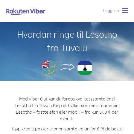
Logg Inn
Togg
navig
Hvordan ringe til Lesotho
fra Tuvalu
Med Viber Out kan du foreta kvalitetssamtaler til
Lesotho fra Tuvalu.
Ring et hvilket som helst nummer i
Lesotho – fasttelefon eller mobil! – fra kun 51.0 ¢ per
minutt.
Kjøp kredittpakker eller en samtaleplan for å få de beste