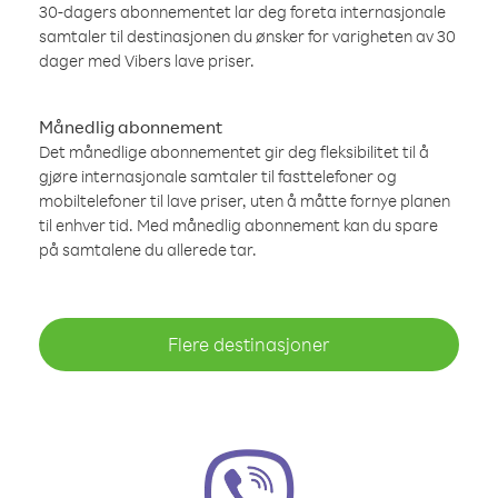
30-dagers abonnementet lar deg foreta internasjonale
samtaler til destinasjonen du ønsker for varigheten av 30
dager med Vibers lave priser.
Månedlig abonnement
Det månedlige abonnementet gir deg fleksibilitet til å
gjøre internasjonale samtaler til fasttelefoner og
mobiltelefoner til lave priser, uten å måtte fornye planen
til enhver tid. Med månedlig abonnement kan du spare
på samtalene du allerede tar.
Flere destinasjoner