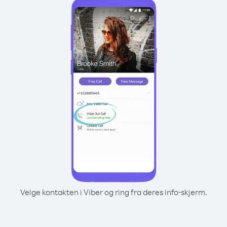
Velge kontakten i Viber og ring fra deres info-skjerm.