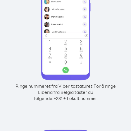
Ringe nummeret fra Viber-tastaturet.
For å ringe
Liberia fra Belgia taster du
følgende:
+
+
231
Lokalt nummer