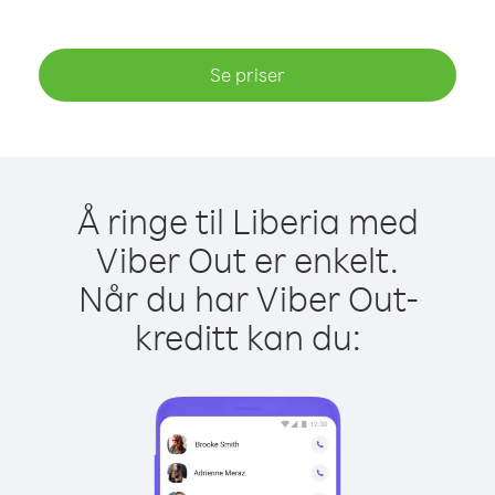
Se priser
Å ringe til Liberia med
Viber Out er enkelt.
Når du har Viber Out-
kreditt kan du: