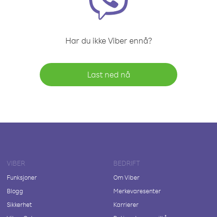
Har du ikke Viber ennå?
Last ned nå
VIBER
BEDRIFT
Funksjoner
Om Viber
Blogg
Merkevaresenter
Sikkerhet
Karrierer