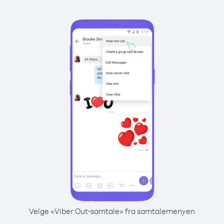
Velge «Viber Out-samtale» fra samtalemenyen