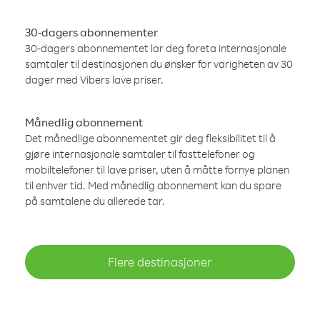
30-dagers abonnementer
30-dagers abonnementet lar deg foreta internasjonale
samtaler til destinasjonen du ønsker for varigheten av 30
dager med Vibers lave priser.
Månedlig abonnement
Det månedlige abonnementet gir deg fleksibilitet til å
gjøre internasjonale samtaler til fasttelefoner og
mobiltelefoner til lave priser, uten å måtte fornye planen
til enhver tid. Med månedlig abonnement kan du spare
på samtalene du allerede tar.
Flere destinasjoner