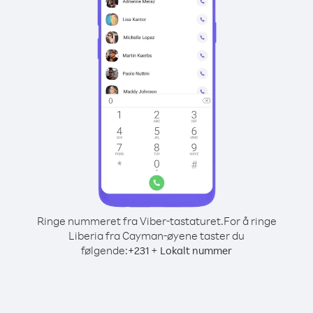
Ringe nummeret fra Viber-tastaturet.
For å ringe
Liberia fra Cayman-øyene taster du
følgende:
+
+
231
Lokalt nummer