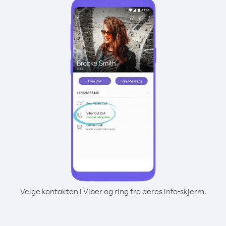
Velge kontakten i Viber og ring fra deres info-skjerm.