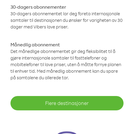
30-dagers abonnementer
30-dagers abonnementet lar deg foreta internasjonale
samtaler til destinasjonen du ønsker for varigheten av 30
dager med Vibers lave priser.
Månedlig abonnement
Det månedlige abonnementet gir deg fleksibilitet til å
gjøre internasjonale samtaler til fasttelefoner og
mobiltelefoner til lave priser, uten å måtte fornye planen
til enhver tid. Med månedlig abonnement kan du spare
på samtalene du allerede tar.
Flere destinasjoner