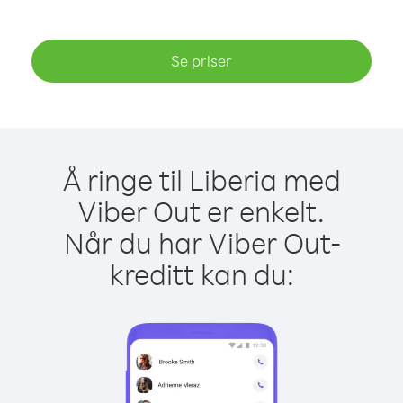
Se priser
Å ringe til Liberia med
Viber Out er enkelt.
Når du har Viber Out-
kreditt kan du: