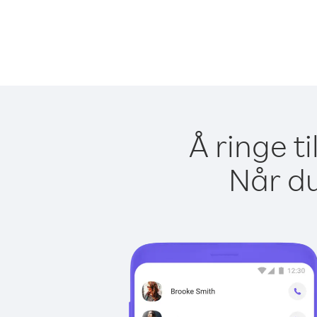
Å ringe t
Når du