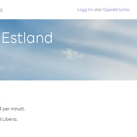
gg
Logg Inn
eller
Opprett konto
a Estland
.
 ¢ per minutt.
l Liberia.