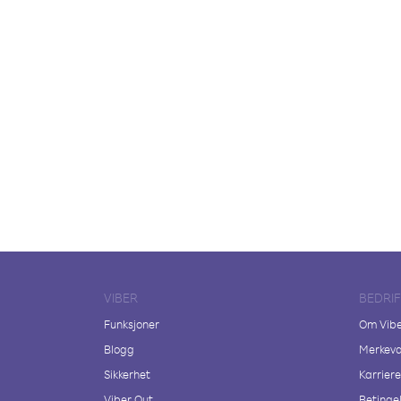
VIBER
BEDRI
Funksjoner
Om Vib
Blogg
Merkeva
Sikkerhet
Karriere
Viber Out
Betingel