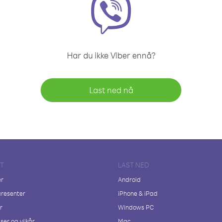
Har du ikke Viber ennå?
Last ned nå
FT
LAST NED
er
Android
resenter
iPhone & iPad
r
Windows PC
ser og vilkår
Mac