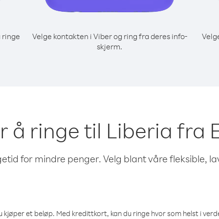
 ringe
Velge kontakten i Viber og ring fra deres info-
Velg
skjerm.
r å ringe til Liberia fra
etid for mindre penger. Velg blant våre fleksible, l
 kjøper et beløp. Med kredittkort, kan du ringe hvor som helst i verden