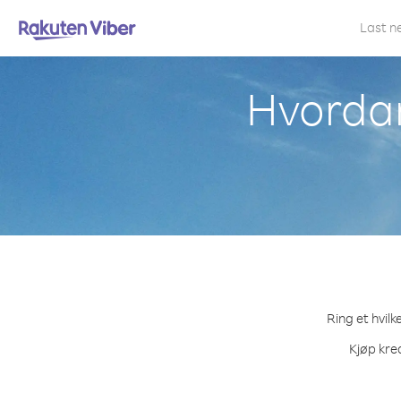
Last n
Hvordan 
Ring et hvilk
Kjøp kred