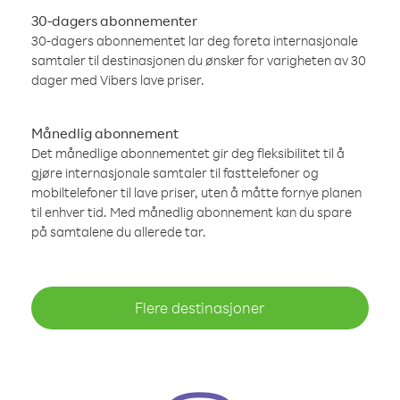
30-dagers abonnementer
30-dagers abonnementet lar deg foreta internasjonale
samtaler til destinasjonen du ønsker for varigheten av 30
dager med Vibers lave priser.
Månedlig abonnement
Det månedlige abonnementet gir deg fleksibilitet til å
gjøre internasjonale samtaler til fasttelefoner og
mobiltelefoner til lave priser, uten å måtte fornye planen
til enhver tid. Med månedlig abonnement kan du spare
på samtalene du allerede tar.
Flere destinasjoner