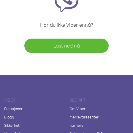
Har du ikke Viber ennå?
Last ned nå
VIBER
BEDRIFT
Funksjoner
Om Viber
Blogg
Merkevaresenter
Sikkerhet
Karrierer