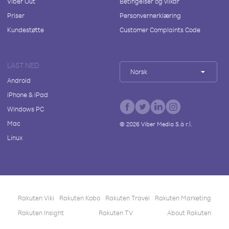
Viber Out
Betingelser og vilkår
Priser
Personvernerklæring
Kundestøtte
Customer Complaints Code
LAST NED
Norsk
Android
iPhone & iPad
Windows PC
Mac
©
2026
Viber Media S.à r.l.
Linux
Rakuten Viki
Rakuten Kobo
Rakuten Travel
Rakuten Marketing
Rakuten Insight
Rakuten TV
About Rakuten