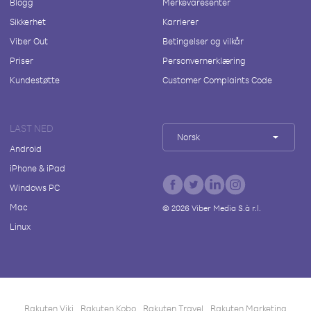
Blogg
Merkevaresenter
Sikkerhet
Karrierer
Viber Out
Betingelser og vilkår
Priser
Personvernerklæring
Kundestøtte
Customer Complaints Code
LAST NED
Norsk
Android
iPhone & iPad
Windows PC
Mac
©
2026
Viber Media S.à r.l.
Linux
Rakuten Viki
Rakuten Kobo
Rakuten Travel
Rakuten Marketing