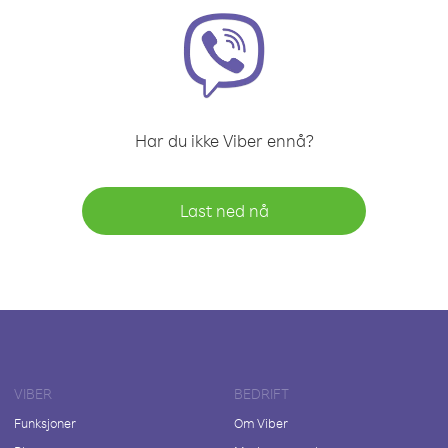
Har du ikke Viber ennå?
Last ned nå
VIBER
BEDRIFT
Funksjoner
Om Viber