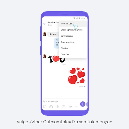
Velge «Viber Out-samtale» fra samtalemenyen