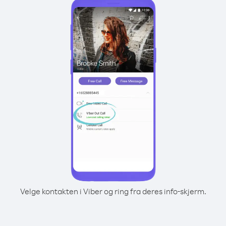
Velge kontakten i Viber og ring fra deres info-skjerm.