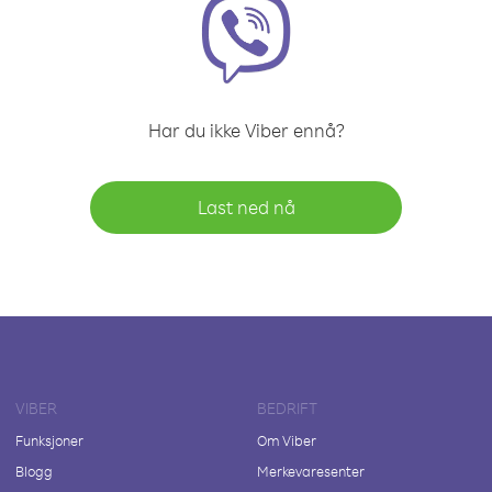
Har du ikke Viber ennå?
Last ned nå
VIBER
BEDRIFT
Funksjoner
Om Viber
Blogg
Merkevaresenter