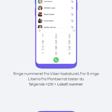
Ringe nummeret fra Viber-tastaturet.
For å ringe
Liberia fra Montserrat taster du
følgende:
+
+
231
Lokalt nummer