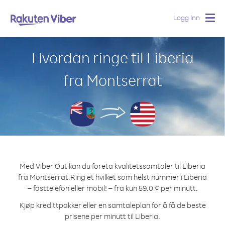
Logg Inn
Togg
navig
Hvordan ringe til Liberia
fra Montserrat
Med Viber Out kan du foreta kvalitetssamtaler til Liberia
fra Montserrat.
Ring et hvilket som helst nummer i Liberia
– fasttelefon eller mobil! – fra kun 59.0 ¢ per minutt.
Kjøp kredittpakker eller en samtaleplan for å få de beste
prisene per minutt til Liberia.