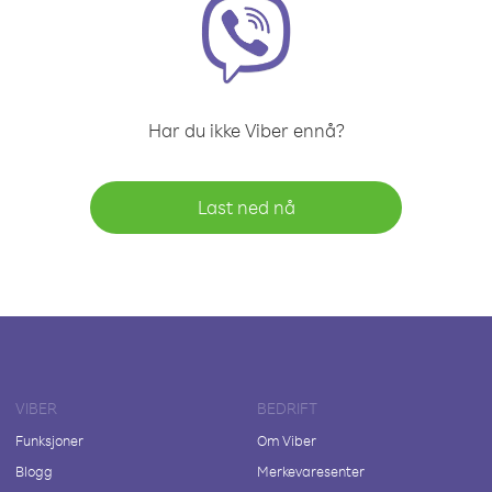
Har du ikke Viber ennå?
Last ned nå
VIBER
BEDRIFT
Funksjoner
Om Viber
Blogg
Merkevaresenter