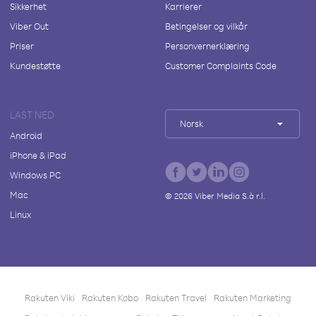
Sikkerhet
Karrierer
Viber Out
Betingelser og vilkår
Priser
Personvernerklæring
Kundestøtte
Customer Complaints Code
LAST NED
Norsk
Android
iPhone & iPad
Windows PC
Mac
©
2026
Viber Media S.à r.l.
Linux
Rakuten Viki
Rakuten Kobo
Rakuten Travel
Rakuten Marketing