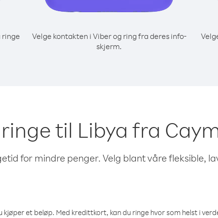
 ringe
Velge kontakten i Viber og ring fra deres info-
Velg
skjerm.
å ringe til Libya fra Ca
etid for mindre penger. Velg blant våre fleksible, l
 kjøper et beløp. Med kredittkort, kan du ringe hvor som helst i verden