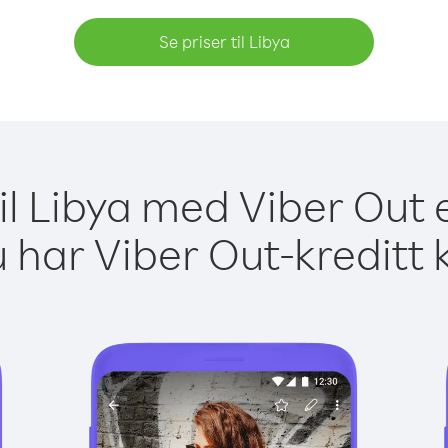
Se priser til Libya
til Libya med Viber Out e
 har Viber Out-kreditt 