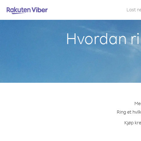
Last n
Hvordan ri
Med
Ring et hvil
Kjøp kre