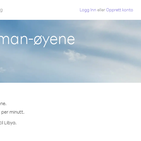
gg
Logg Inn
eller
Opprett konto
ayman-øyene
ene.
¢ per minutt.
il Libya.