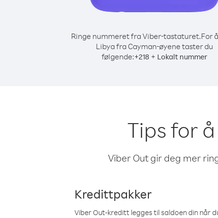
Ringe nummeret fra Viber-tastaturet.
For å
Libya fra Cayman-øyene taster du
følgende:
+
+
218
Lokalt nummer
Tips for 
Viber Out gir deg mer ring
Kredittpakker
Viber Out-kreditt legges til saldoen din når du