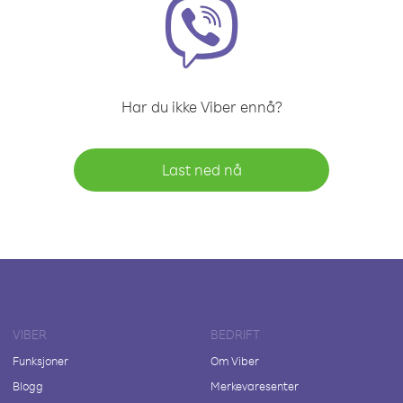
Har du ikke Viber ennå?
Last ned nå
VIBER
BEDRIFT
Funksjoner
Om Viber
Blogg
Merkevaresenter