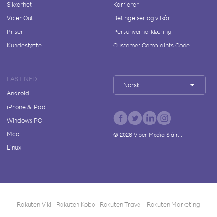
Sikkerhet
Karrierer
Viber Out
Betingelser og vilkår
Priser
Personvernerklæring
Kundestøtte
Customer Complaints Code
LAST NED
Norsk
Android
iPhone & iPad
Windows PC
Mac
©
2026
Viber Media S.à r.l.
Linux
Rakuten Viki
Rakuten Kobo
Rakuten Travel
Rakuten Marketing