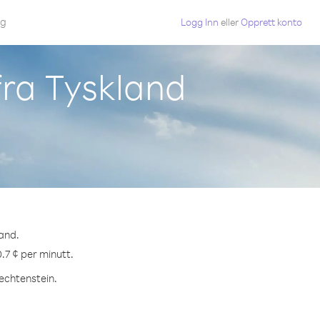
gg
Logg Inn
eller
Opprett konto
fra Tyskland
land.
0.7 ¢ per minutt.
iechtenstein.