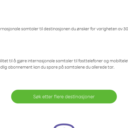
nasjonale samtaler til destinasjonen du ønsker for varigheten av 30
et til å gjøre internasjonale samtaler til fasttelefoner og mobiltelefo
edlig abonnement kan du spare på samtalene du allerede tar.
Søk etter flere destinasjoner