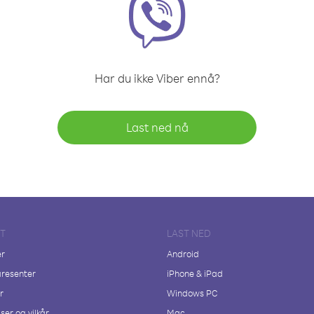
Har du ikke Viber ennå?
Last ned nå
FT
LAST NED
er
Android
resenter
iPhone & iPad
r
Windows PC
ser og vilkår
Mac