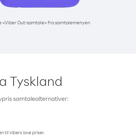
e «Viber Out-samtale» fra samtalemenyen
fra Tyskland
avpris samtalealternativer:
 til Vibers lave priser.