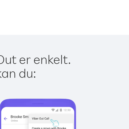
Out er enkelt.
kan du: