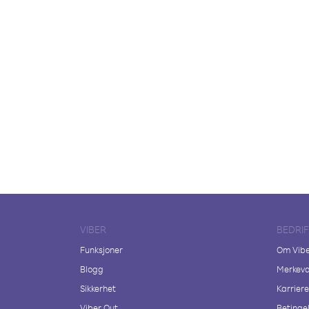
VIBER
BEDRI
Funksjoner
Om Vib
Blogg
Merkeva
Sikkerhet
Karriere
Viber Out
Betingel