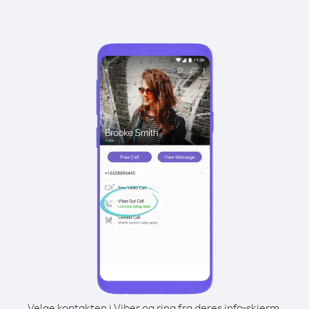
Velge kontakten i Viber og ring fra deres info-skjerm.