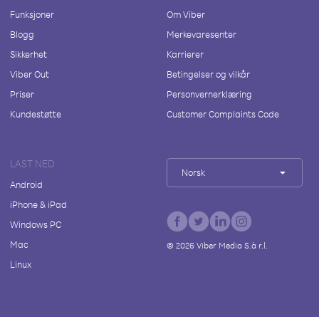
Funksjoner
Om Viber
Blogg
Merkevaresenter
Sikkerhet
Karrierer
Viber Out
Betingelser og vilkår
Priser
Personvernerklæring
Kundestøtte
Customer Complaints Code
LAST NED
Norsk
Android
iPhone & iPad
Windows PC
Mac
©
2026
Viber Media S.à r.l.
Linux