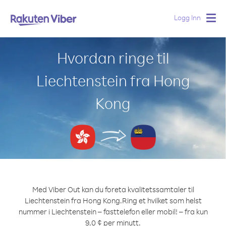
Logg Inn
Togg
navig
Hvordan ringe til
Liechtenstein fra Hong
Kong
Med Viber Out kan du foreta kvalitetssamtaler til
Liechtenstein fra Hong Kong.
Ring et hvilket som helst
nummer i Liechtenstein – fasttelefon eller mobil! – fra kun
9.0 ¢ per minutt.