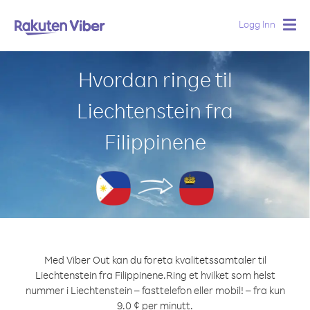
Logg Inn
Togg
navig
Hvordan ringe til
Liechtenstein fra
Filippinene
Med Viber Out kan du foreta kvalitetssamtaler til
Liechtenstein fra Filippinene.
Ring et hvilket som helst
nummer i Liechtenstein – fasttelefon eller mobil! – fra kun
9.0 ¢ per minutt.