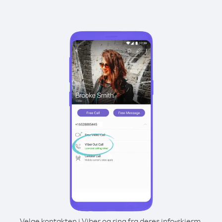
Velge kontakten i Viber og ring fra deres info-skjerm.