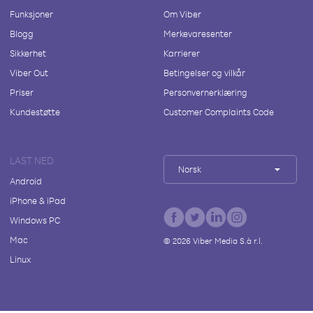
Funksjoner
Om Viber
Blogg
Merkevaresenter
Sikkerhet
Karrierer
Viber Out
Betingelser og vilkår
Priser
Personvernerklæring
Kundestøtte
Customer Complaints Code
LAST NED
Norsk
Android
iPhone & iPad
Windows PC
Mac
©
2026
Viber Media S.à r.l.
Linux