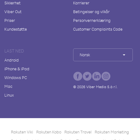
Sikkerhet
Karrierer
Viber Out
Betingelser og vilkår
Priser
Personvernerklæring
Kundestøtte
Customer Complaints Code
LAST NED
Norsk
Android
iPhone & iPad
Windows PC
Mac
©
2026
Viber Media S.à r.l.
Linux
Rakuten Viki
Rakuten Kobo
Rakuten Travel
Rakuten Marketing