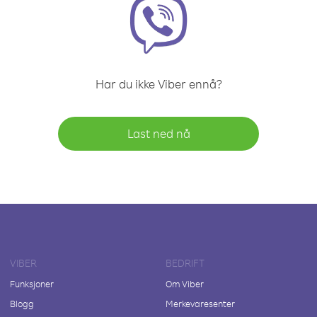
Har du ikke Viber ennå?
Last ned nå
VIBER
BEDRIFT
Funksjoner
Om Viber
Blogg
Merkevaresenter