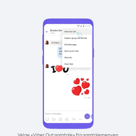
Velge «Viber Out-samtale» fra samtalemenyen