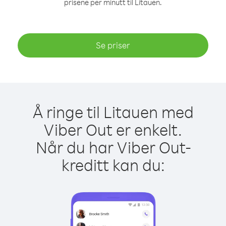
prisene per minutt til Litauen.
Se priser
Å ringe til Litauen med
Viber Out er enkelt.
Når du har Viber Out-
kreditt kan du: