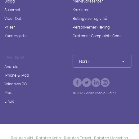
Blogg
Merkevaresenter
Sikkerhet
Karrierer
Viber Out
Betingelser og vilkår
Priser
Personvernerklæring
Kundestøtte
Customer Complaints Code
LAST NED
Norsk
Android
iPhone & iPad
Windows PC
Mac
©
2026
Viber Media S.à r.l.
Linux
Rakuten Viki
Rakuten Kobo
Rakuten Travel
Rakuten Marketing