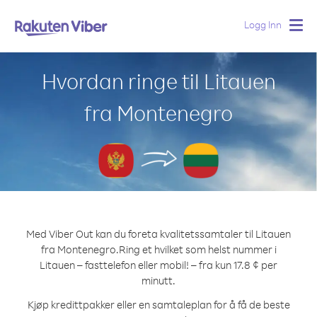
Logg Inn
Togg
navig
Hvordan ringe til Litauen
fra Montenegro
Med Viber Out kan du foreta kvalitetssamtaler til Litauen
fra Montenegro.
Ring et hvilket som helst nummer i
Litauen – fasttelefon eller mobil! – fra kun 17.8 ¢ per
minutt.
Kjøp kredittpakker eller en samtaleplan for å få de beste