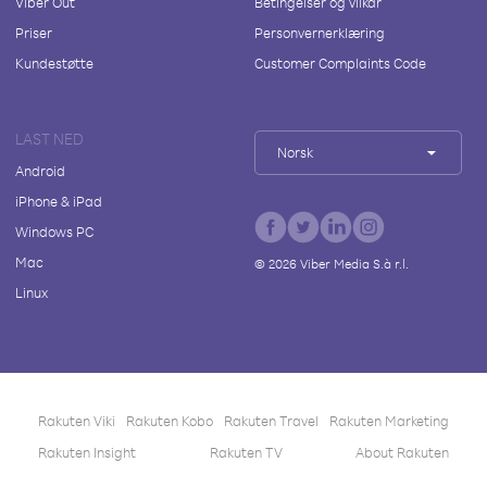
Viber Out
Betingelser og vilkår
Priser
Personvernerklæring
Kundestøtte
Customer Complaints Code
LAST NED
Norsk
Android
iPhone & iPad
Windows PC
Mac
©
2026
Viber Media S.à r.l.
Linux
Rakuten Viki
Rakuten Kobo
Rakuten Travel
Rakuten Marketing
Rakuten Insight
Rakuten TV
About Rakuten