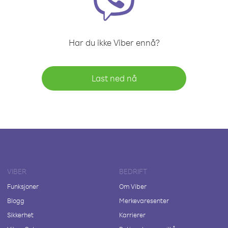
Har du ikke Viber ennå?
Last ned nå
VIBER
BEDRIFT
Funksjoner
Om Viber
Blogg
Merkevaresenter
Sikkerhet
Karrierer