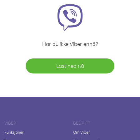
Har du ikke Viber ennå?
Last ned nå
VIBER
BEDRIFT
Funksjoner
Om Viber