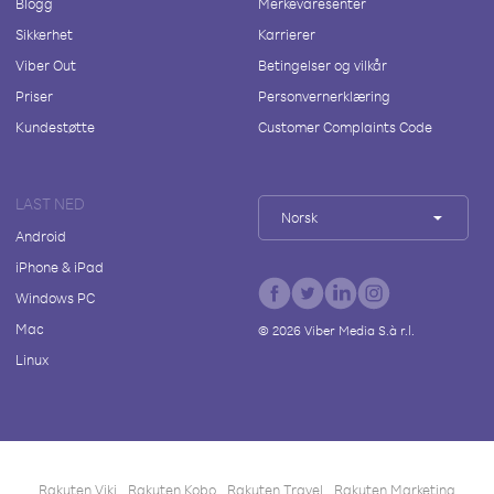
Blogg
Merkevaresenter
Sikkerhet
Karrierer
Viber Out
Betingelser og vilkår
Priser
Personvernerklæring
Kundestøtte
Customer Complaints Code
LAST NED
Norsk
Android
iPhone & iPad
Windows PC
Mac
©
2026
Viber Media S.à r.l.
Linux
Rakuten Viki
Rakuten Kobo
Rakuten Travel
Rakuten Marketing