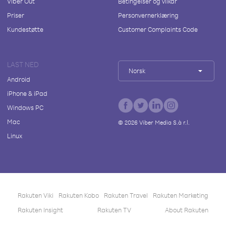
Viber Out
Betingelser og vilkår
Priser
Personvernerklæring
Kundestøtte
Customer Complaints Code
LAST NED
Norsk
Android
iPhone & iPad
Windows PC
Mac
©
2026
Viber Media S.à r.l.
Linux
Rakuten Viki
Rakuten Kobo
Rakuten Travel
Rakuten Marketing
Rakuten Insight
Rakuten TV
About Rakuten