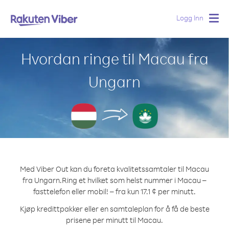
Logg Inn
Togg
navig
Hvordan ringe til Macau fra
Ungarn
Med Viber Out kan du foreta kvalitetssamtaler til Macau
fra Ungarn.
Ring et hvilket som helst nummer i Macau –
fasttelefon eller mobil! – fra kun 17.1 ¢ per minutt.
Kjøp kredittpakker eller en samtaleplan for å få de beste
prisene per minutt til Macau.