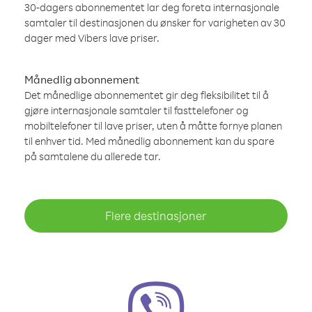
30-dagers abonnementet lar deg foreta internasjonale
samtaler til destinasjonen du ønsker for varigheten av 30
dager med Vibers lave priser.
Månedlig abonnement
Det månedlige abonnementet gir deg fleksibilitet til å
gjøre internasjonale samtaler til fasttelefoner og
mobiltelefoner til lave priser, uten å måtte fornye planen
til enhver tid. Med månedlig abonnement kan du spare
på samtalene du allerede tar.
Flere destinasjoner