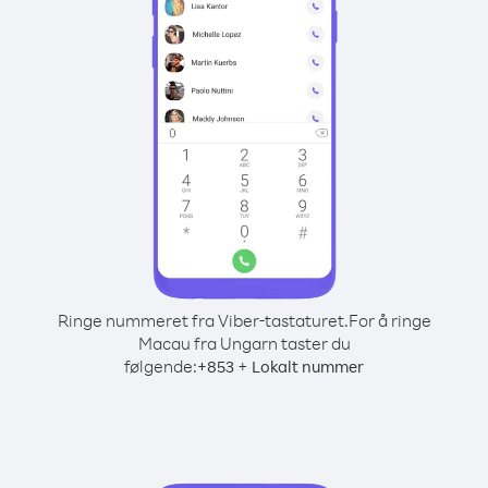
Ringe nummeret fra Viber-tastaturet.
For å ringe
Macau fra Ungarn taster du
følgende:
+
+
853
Lokalt nummer