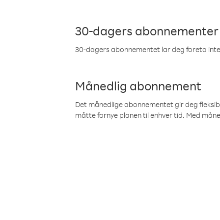
30-dagers abonnementer
30-dagers abonnementet lar deg foreta inter
Månedlig abonnement
Det månedlige abonnementet gir deg fleksibilit
måtte fornye planen til enhver tid. Med mån