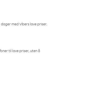
 dager med Vibers lave priser.
ner til lave priser, uten å