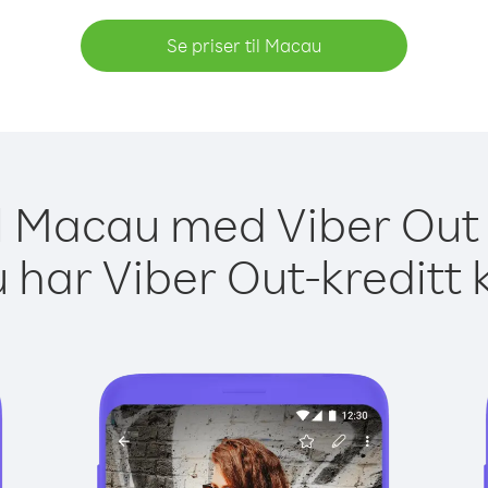
Se priser til Macau
il Macau med Viber Out 
 har Viber Out-kreditt 