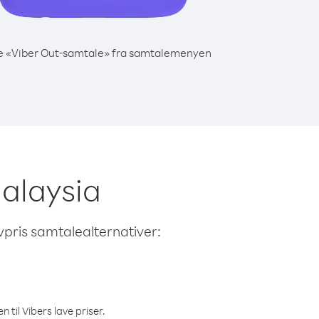
e «Viber Out-samtale» fra samtalemenyen
Malaysia
avpris samtalealternativer:
 til Vibers lave priser.