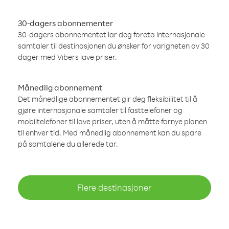
30-dagers abonnementer
30-dagers abonnementet lar deg foreta internasjonale
samtaler til destinasjonen du ønsker for varigheten av 30
dager med Vibers lave priser.
Månedlig abonnement
Det månedlige abonnementet gir deg fleksibilitet til å
gjøre internasjonale samtaler til fasttelefoner og
mobiltelefoner til lave priser, uten å måtte fornye planen
til enhver tid. Med månedlig abonnement kan du spare
på samtalene du allerede tar.
Flere destinasjoner