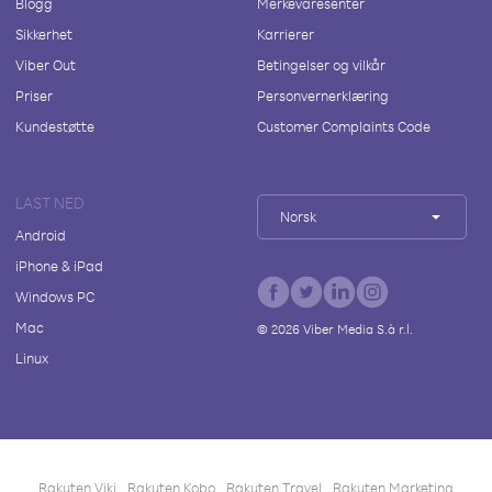
Blogg
Merkevaresenter
Sikkerhet
Karrierer
Viber Out
Betingelser og vilkår
Priser
Personvernerklæring
Kundestøtte
Customer Complaints Code
LAST NED
Norsk
Android
iPhone & iPad
Windows PC
Mac
©
2026
Viber Media S.à r.l.
Linux
Rakuten Viki
Rakuten Kobo
Rakuten Travel
Rakuten Marketing