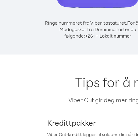
Ringe nummeret fra Viber-tastaturet.
For å
Madagaskar fra Dominica taster du
følgende:
+
+
261
Lokalt nummer
Tips for å
Viber Out gir deg mer ring
Kredittpakker
Viber Out-kreditt legges til saldoen din når du