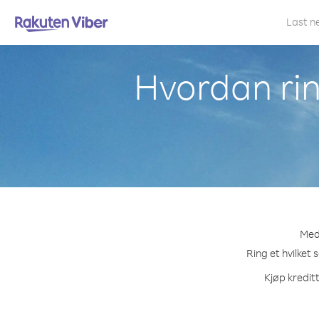
Last n
Hvordan rin
Med
Ring et hvilket
Kjøp kredit