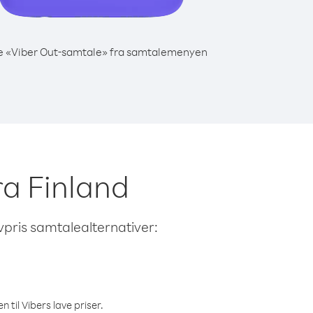
e «Viber Out-samtale» fra samtalemenyen
ra Finland
avpris samtalealternativer:
 til Vibers lave priser.