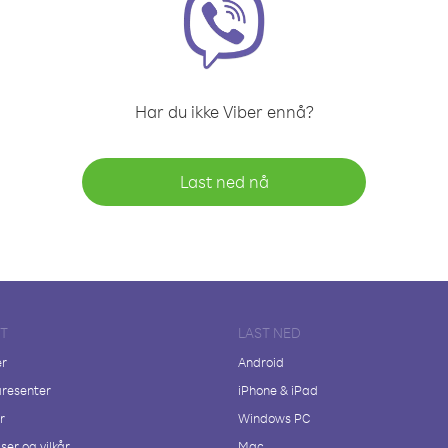
Har du ikke Viber ennå?
Last ned nå
FT
LAST NED
er
Android
resenter
iPhone & iPad
r
Windows PC
ser og vilkår
Mac