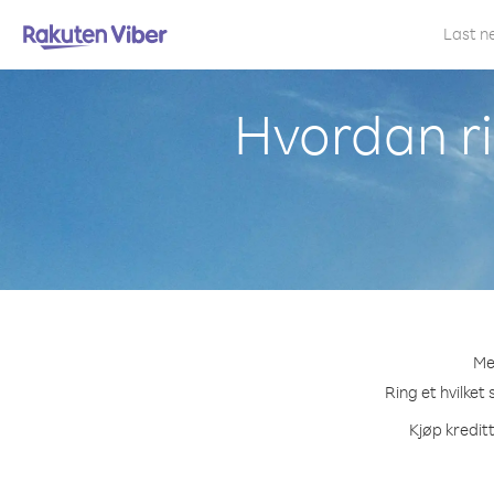
Last n
Hvordan ri
Me
Ring et hvilket
Kjøp kredit