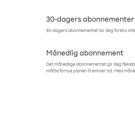
30-dagers abonnementer
30-dagers abonnementet lar deg foreta inter
Månedlig abonnement
Det månedlige abonnementet gir deg fleksibilit
måtte fornye planen til enhver tid. Med mån