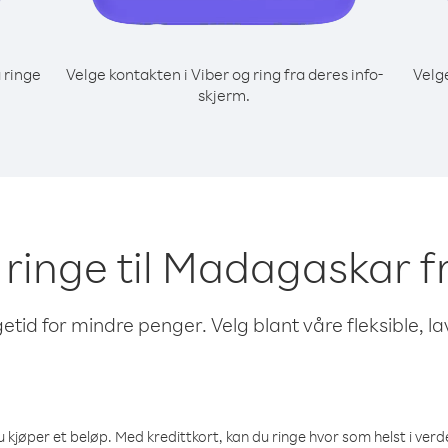
 ringe
Velge kontakten i Viber og ring fra deres info-
Velg
skjerm.
å ringe til Madagaskar f
etid for mindre penger. Velg blant våre fleksible, l
 kjøper et beløp. Med kredittkort, kan du ringe hvor som helst i verden