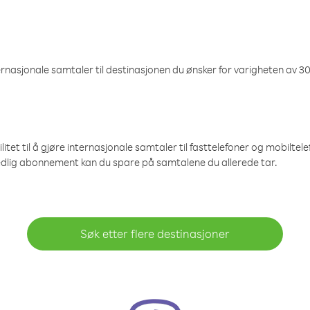
nasjonale samtaler til destinasjonen du ønsker for varigheten av 30
et til å gjøre internasjonale samtaler til fasttelefoner og mobiltelefo
edlig abonnement kan du spare på samtalene du allerede tar.
Søk etter flere destinasjoner