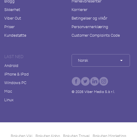
Blogg
Merkevaresenter
Sikkerhet
Karrierer
Viber Out
Betingelser og vilkår
Priser
Personvernerklæring
Kundestøtte
Customer Complaints Code
LAST NED
Norsk
Android
iPhone & iPad
Windows PC
Mac
©
2026
Viber Media S.à r.l.
Linux
Rakuten Viki
Rakuten Kobo
Rakuten Travel
Rakuten Marketing