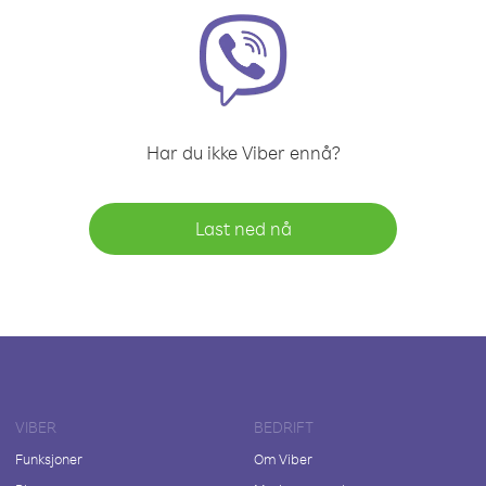
Har du ikke Viber ennå?
Last ned nå
VIBER
BEDRIFT
Funksjoner
Om Viber