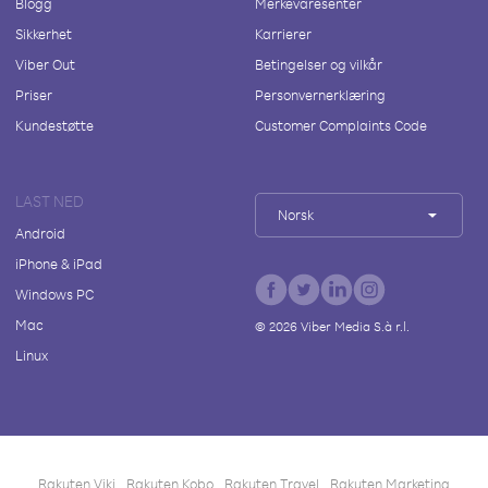
Blogg
Merkevaresenter
Sikkerhet
Karrierer
Viber Out
Betingelser og vilkår
Priser
Personvernerklæring
Kundestøtte
Customer Complaints Code
LAST NED
Norsk
Android
iPhone & iPad
Windows PC
Mac
©
2026
Viber Media S.à r.l.
Linux
Rakuten Viki
Rakuten Kobo
Rakuten Travel
Rakuten Marketing