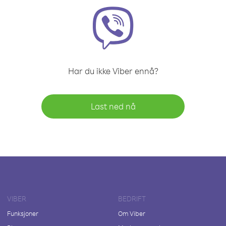
Har du ikke Viber ennå?
Last ned nå
VIBER
BEDRIFT
Funksjoner
Om Viber