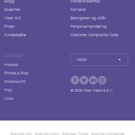
Blogg
Merkevaresenter
Sikkerhet
Karrierer
Viber Out
Betingelser og vilkår
Priser
Personvernerklæring
Kundestøtte
Customer Complaints Code
LAST NED
Norsk
Android
iPhone & iPad
Windows PC
Mac
©
2026
Viber Media S.à r.l.
Linux
Rakuten Viki
Rakuten Kobo
Rakuten Travel
Rakuten Marketing