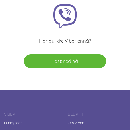
Har du ikke Viber ennå?
Last ned nå
VIBER
BEDRIFT
Funksjoner
Om Viber