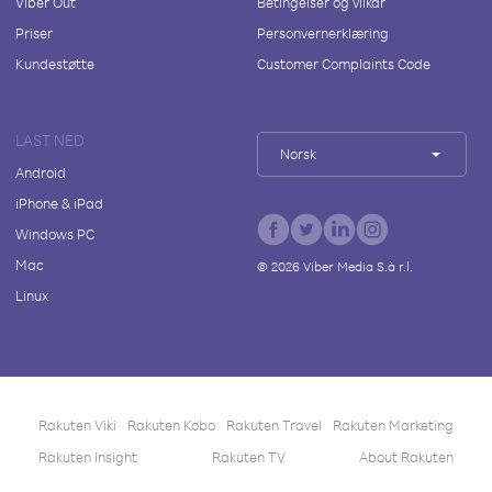
Viber Out
Betingelser og vilkår
Priser
Personvernerklæring
Kundestøtte
Customer Complaints Code
LAST NED
Norsk
Android
iPhone & iPad
Windows PC
Mac
©
2026
Viber Media S.à r.l.
Linux
Rakuten Viki
Rakuten Kobo
Rakuten Travel
Rakuten Marketing
Rakuten Insight
Rakuten TV
About Rakuten