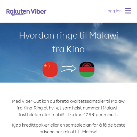
Logg Inn
Togg
navig
Hvordan ringe til Malawi
fra Kina
Med Viber Out kan du foreta kvalitetssamtaler til Malawi
fra Kina.
Ring et hvilket som helst nummer i Malawi –
fasttelefon eller mobil! – fra kun 47.5 ¢ per minutt.
Kjøp kredittpakker eller en samtaleplan for å få de beste
prisene per minutt til Malawi.