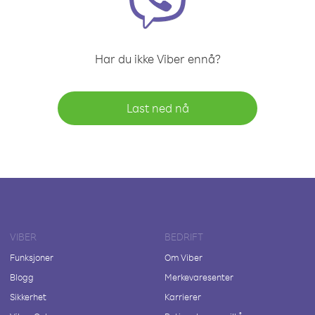
Har du ikke Viber ennå?
Last ned nå
VIBER
BEDRIFT
Funksjoner
Om Viber
Blogg
Merkevaresenter
Sikkerhet
Karrierer