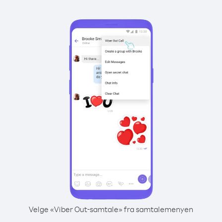
Velge «Viber Out-samtale» fra samtalemenyen