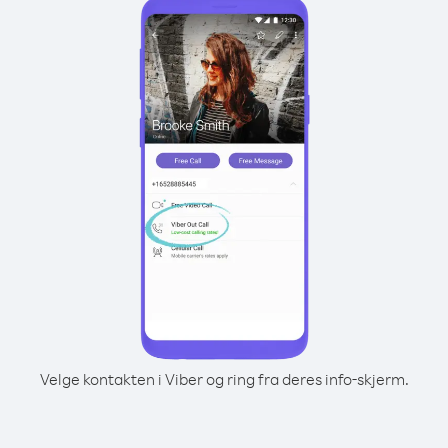
Velge kontakten i Viber og ring fra deres info-skjerm.