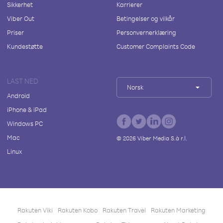
Sikkerhet
Karrierer
Viber Out
Betingelser og vilkår
Priser
Personvernerklæring
Kundestøtte
Customer Complaints Code
LAST NED
Norsk
Android
iPhone & iPad
Windows PC
Mac
©
2026
Viber Media S.à r.l.
Linux
Rakuten Viki
Rakuten Kobo
Rakuten Travel
Rakuten Marketing