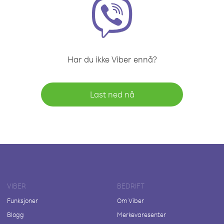
Har du ikke Viber ennå?
Last ned nå
VIBER
BEDRIFT
Funksjoner
Om Viber
Blogg
Merkevaresenter