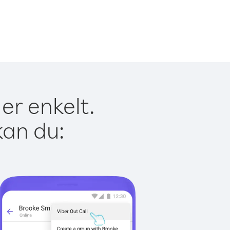
er enkelt.
kan du: