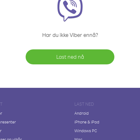
Har du ikke Viber ennå?
Last ned nå
FT
LAST NED
er
Android
resenter
iPhone & iPad
r
Windows PC
ser og vilkår
Mac