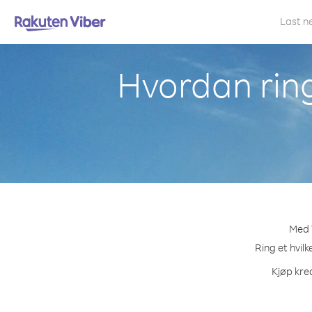
Last n
Hvordan rin
Med 
Ring et hvil
Kjøp kred