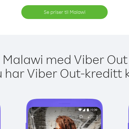
Se priser til Malawi
il Malawi med Viber Out 
 har Viber Out-kreditt 