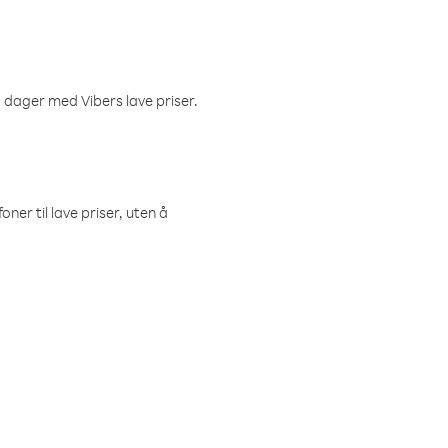
 dager med Vibers lave priser.
ner til lave priser, uten å