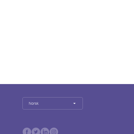
Norsk