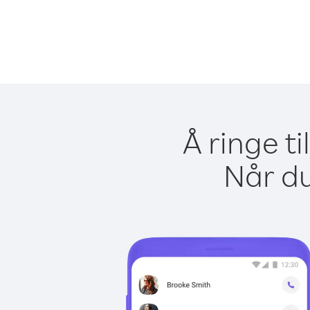
Å ringe t
Når du