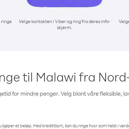
 ringe
Velge kontakten i Viber og ring fra deres info-
Velg
u
skjerm.
ringe til Malawi fra No
etid for mindre penger. Velg blant våre fleksible, l
 kjøper et beløp. Med kredittkort, kan du ringe hvor som helst i verden