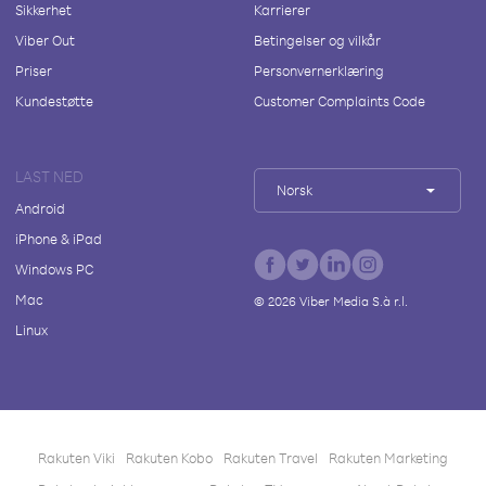
Sikkerhet
Karrierer
Viber Out
Betingelser og vilkår
Priser
Personvernerklæring
Kundestøtte
Customer Complaints Code
LAST NED
Norsk
Android
iPhone & iPad
Windows PC
Mac
©
2026
Viber Media S.à r.l.
Linux
Rakuten Viki
Rakuten Kobo
Rakuten Travel
Rakuten Marketing