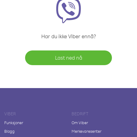
Har du ikke Viber ennå?
Last ned nå
VIBER
BEDRIFT
Funksjoner
Om Viber
Blogg
Merkevaresenter