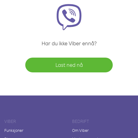
Har du ikke Viber ennå?
Last ned nå
VIBER
BEDRIFT
Funksjoner
Om Viber