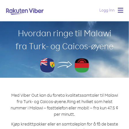
Logg Inn
Togg
navig
Hvordan ringe til Malawi
fra Turk- og Caicos-øyene
Med Viber Out kan du foreta kvalitetssamtaler til Malawi
fra Turk- og Caicos-øyene.
Ring et hvilket som helst
nummer i Malawi – fasttelefon eller mobil! – fra kun 47.5 ¢
per minutt.
Kjøp kredittpakker eller en samtaleplan for å få de beste