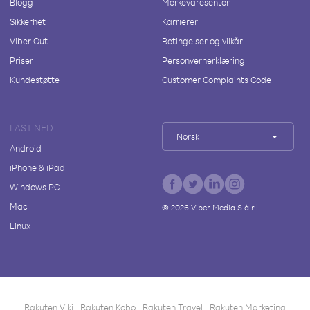
Blogg
Merkevaresenter
Sikkerhet
Karrierer
Viber Out
Betingelser og vilkår
Priser
Personvernerklæring
Kundestøtte
Customer Complaints Code
LAST NED
Norsk
Android
iPhone & iPad
Windows PC
Mac
©
2026
Viber Media S.à r.l.
Linux
Rakuten Viki
Rakuten Kobo
Rakuten Travel
Rakuten Marketing