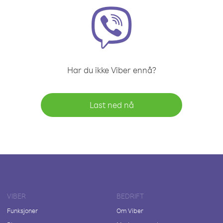
Har du ikke Viber ennå?
Last ned nå
VIBER
BEDRIFT
Funksjoner
Om Viber