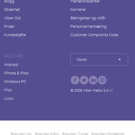
Blogg
Merkevaresenter
Sikkerhet
Karrierer
Viber Out
Betingelser og vilkår
Priser
Personvernerklæring
Kundestøtte
Customer Complaints Code
LAST NED
Norsk
Android
iPhone & iPad
Windows PC
Mac
©
2026
Viber Media S.à r.l.
Linux
Rakuten Viki
Rakuten Kobo
Rakuten Travel
Rakuten Marketing