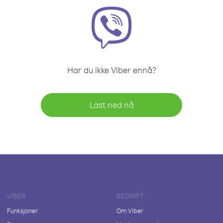
Har du ikke Viber ennå?
Last ned nå
VIBER
BEDRIFT
Funksjoner
Om Viber