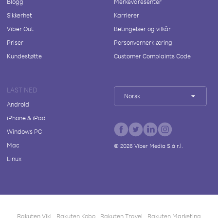
Blogg
Merkevaresenter
Sikkerhet
Karrierer
Viber Out
Betingelser og vilkår
Priser
Personvernerklæring
Kundestøtte
Customer Complaints Code
LAST NED
Norsk
Android
iPhone & iPad
Windows PC
Mac
©
2026
Viber Media S.à r.l.
Linux
Rakuten Viki
Rakuten Kobo
Rakuten Travel
Rakuten Marketing