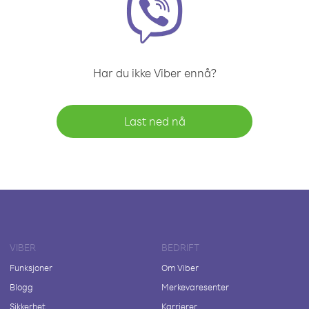
Har du ikke Viber ennå?
Last ned nå
VIBER
BEDRIFT
Funksjoner
Om Viber
Blogg
Merkevaresenter
Sikkerhet
Karrierer