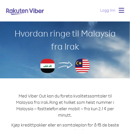
Logg Inn
Togg
navig
Hvordan ringe til Malaysia
fra Irak
Med Viber Out kan du foreta kvalitetssamtaler til
Malaysia fra Irak.
Ring et hvilket som helst nummer i
Malaysia – fasttelefon eller mobil! – fra kun 2.1 ¢ per
minutt.
Kjøp kredittpakker eller en samtaleplan for å få de beste