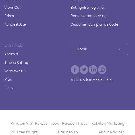
Viber Out
Betingelser og vilkår
Priser
Personvernerklæring
Kundestøtte
Customer Complaints Code
LAST NED
Norsk
Android
iPhone & iPad
Windows PC
Mac
©
2026
Viber Media S.à r.l.
Linux
Rakuten Viki
Rakuten Kobo
Rakuten Travel
Rakuten Marketing
Rakuten Insight
Rakuten TV
About Rakuten