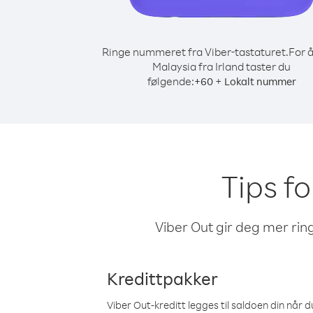
Ringe nummeret fra Viber-tastaturet.
For å
Malaysia fra Irland taster du
følgende:
+
+
60
Lokalt nummer
Tips fo
Viber Out gir deg mer ring
Kredittpakker
Viber Out-kreditt legges til saldoen din når du