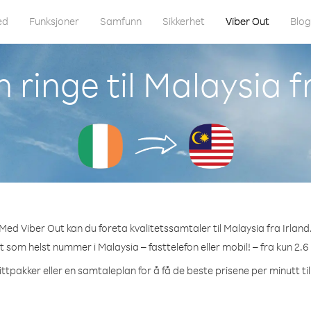
ed
Funksjoner
Samfunn
Sikkerhet
Viber Out
Blo
ringe til Malaysia f
Med Viber Out kan du foreta kvalitetssamtaler til Malaysia fra Irland
et som helst nummer i Malaysia – fasttelefon eller mobil! – fra kun 2.6
ttpakker eller en samtaleplan for å få de beste prisene per minutt ti