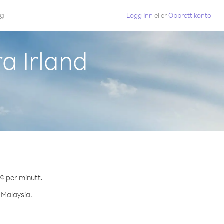
gg
Logg Inn
eller
Opprett konto
ra Irland
.
 ¢ per minutt.
l Malaysia.