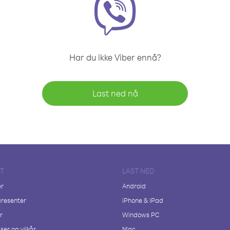
Har du ikke Viber ennå?
Last ned nå
FT
LAST NED
er
Android
resenter
iPhone & iPad
r
Windows PC
ser og vilkår
Mac