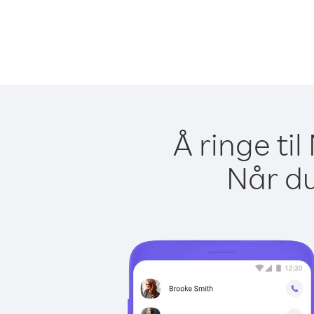
Å ringe ti
Når du