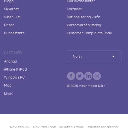
Blogg
Merkevaresenter
Sikkerhet
Karrierer
Viber Out
Betingelser og vilkår
Priser
Personvernerklæring
Kundestøtte
Customer Complaints Code
LAST NED
Norsk
Android
iPhone & iPad
Windows PC
Mac
©
2026
Viber Media S.à r.l.
Linux
Rakuten Viki
Rakuten Kobo
Rakuten Travel
Rakuten Marketing