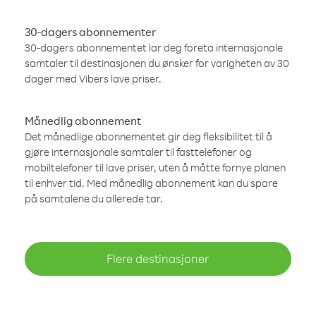
30-dagers abonnementer
30-dagers abonnementet lar deg foreta internasjonale
samtaler til destinasjonen du ønsker for varigheten av 30
dager med Vibers lave priser.
Månedlig abonnement
Det månedlige abonnementet gir deg fleksibilitet til å
gjøre internasjonale samtaler til fasttelefoner og
mobiltelefoner til lave priser, uten å måtte fornye planen
til enhver tid. Med månedlig abonnement kan du spare
på samtalene du allerede tar.
Flere destinasjoner