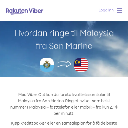
Logg Inn
Togg
navig
Hvordan ringe til Malaysia
fra San Marino
Med Viber Out kan du foreta kvalitetssamtaler til
Malaysia fra San Marino.
Ring et hvilket som helst
nummer i Malaysia – fasttelefon eller mobil! – fra kun 2.1 ¢
per minutt.
Kjøp kredittpakker eller en samtaleplan for å få de beste