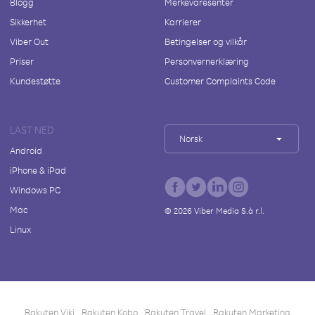
Blogg
Merkevaresenter
Sikkerhet
Karrierer
Viber Out
Betingelser og vilkår
Priser
Personvernerklæring
Kundestøtte
Customer Complaints Code
LAST NED
Norsk
Android
iPhone & iPad
Windows PC
Mac
©
2026
Viber Media S.à r.l.
Linux
Rakuten Viki
Rakuten Kobo
Rakuten Travel
Rakuten Marketing