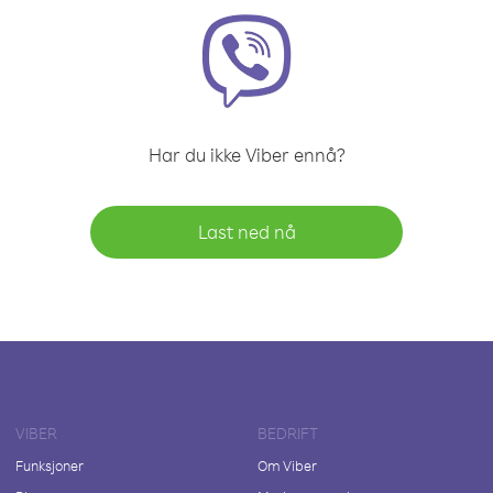
Har du ikke Viber ennå?
Last ned nå
VIBER
BEDRIFT
Funksjoner
Om Viber