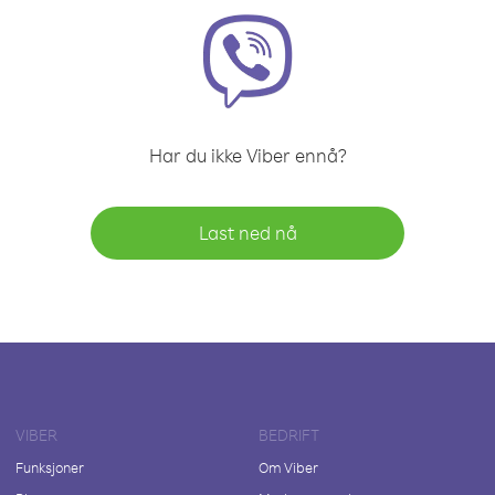
Har du ikke Viber ennå?
Last ned nå
VIBER
BEDRIFT
Funksjoner
Om Viber