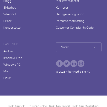
Blogg
Merkevaresenter
Sikkerhet
Karrierer
Viber Out
Betingelser og vilkår
Priser
Personvernerklæring
Kundestøtte
Customer Complaints Code
LAST NED
Norsk
Android
iPhone & iPad
Windows PC
Mac
©
2026
Viber Media S.à r.l.
Linux
Rakuten Viki
Rakuten Kobo
Rakuten Travel
Rakuten Marketing