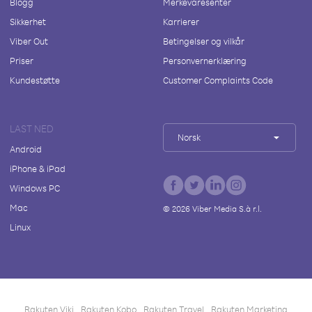
Blogg
Merkevaresenter
Sikkerhet
Karrierer
Viber Out
Betingelser og vilkår
Priser
Personvernerklæring
Kundestøtte
Customer Complaints Code
LAST NED
Norsk
Android
iPhone & iPad
Windows PC
Mac
©
2026
Viber Media S.à r.l.
Linux
Rakuten Viki
Rakuten Kobo
Rakuten Travel
Rakuten Marketing