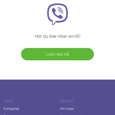
Har du ikke Viber ennå?
Last ned nå
VIBER
BEDRIFT
Funksjoner
Om Viber