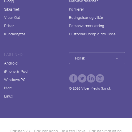
Blogg
Merkevaresenter
Sikkerhet
Karrierer
Viber Out
Betingelser og vilkår
Priser
Personvernerklæring
Kundestøtte
Customer Complaints Code
LAST NED
Norsk
Android
iPhone & iPad
Windows PC
Mac
©
2026
Viber Media S.à r.l.
Linux
Rakuten Viki
Rakuten Kobo
Rakuten Travel
Rakuten Marketing