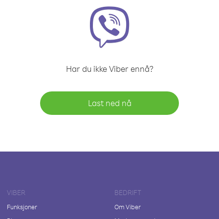
Har du ikke Viber ennå?
Last ned nå
VIBER
BEDRIFT
Funksjoner
Om Viber