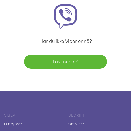
Har du ikke Viber ennå?
Last ned nå
VIBER
BEDRIFT
Funksjoner
Om Viber