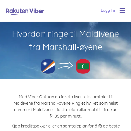
Logg Inn
Togg
navig
Hvordan ringe til Maldivene
fra Marshall-øyene
Med Viber Out kan du foreta kvalitetssamtaler til
Maldivene fra Marshall-øyene.
Ring et hvilket som helst
nummer i Maldivene – fasttelefon eller mobil! – fra kun
$1.39 per minutt.
Kjøp kredittpakker eller en samtaleplan for å få de beste