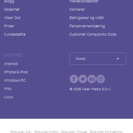
Blogg
Merkevaresenter
Sikkerhet
Karrierer
Viber Out
Betingelser og vilkår
Priser
Personvernerklæring
Kundestøtte
Customer Complaints Code
LAST NED
Norsk
Android
iPhone & iPad
Windows PC
Mac
©
2026
Viber Media S.à r.l.
Linux
Rakuten Viki
Rakuten Kobo
Rakuten Travel
Rakuten Marketing