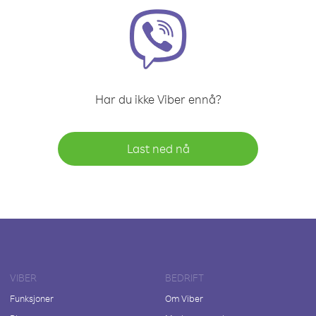
Har du ikke Viber ennå?
Last ned nå
VIBER
BEDRIFT
Funksjoner
Om Viber