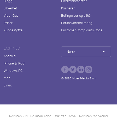
Blogg
Merkevaresenter
Sikkerhet
Karrierer
Viber Out
Betingelser og vilkår
Priser
Personvernerklæring
Kundestøtte
Customer Complaints Code
LAST NED
Norsk
Android
iPhone & iPad
Windows PC
Mac
©
2026
Viber Media S.à r.l.
Linux
Rakuten Viki
Rakuten Kobo
Rakuten Travel
Rakuten Marketing