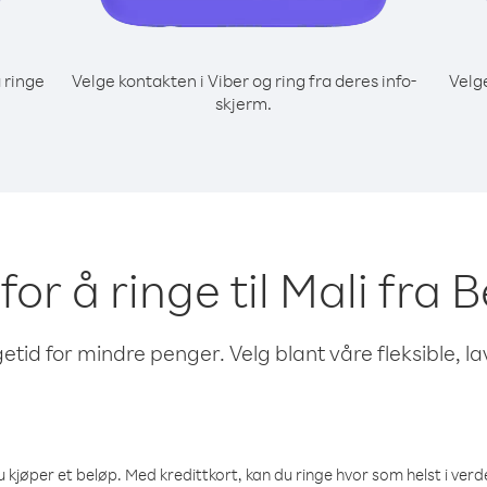
 ringe
Velge kontakten i Viber og ring fra deres info-
Velg
skjerm.
for å ringe til Mali fra 
etid for mindre penger. Velg blant våre fleksible, l
 kjøper et beløp. Med kredittkort, kan du ringe hvor som helst i verden