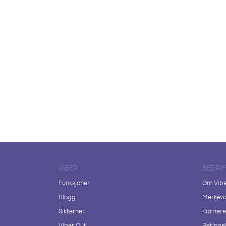
VIBER
BEDRI
Funksjoner
Om Vib
Blogg
Merkeva
Sikkerhet
Karriere
Viber Out
Betingel