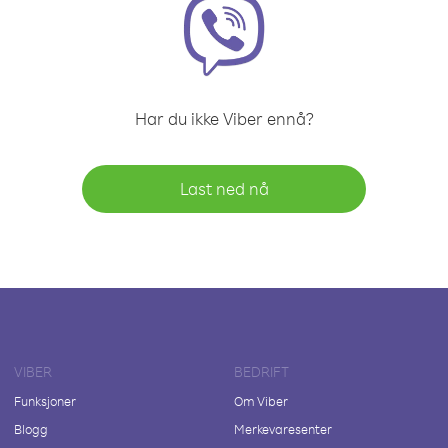
Har du ikke Viber ennå?
Last ned nå
VIBER
BEDRIFT
Funksjoner
Om Viber
Blogg
Merkevaresenter