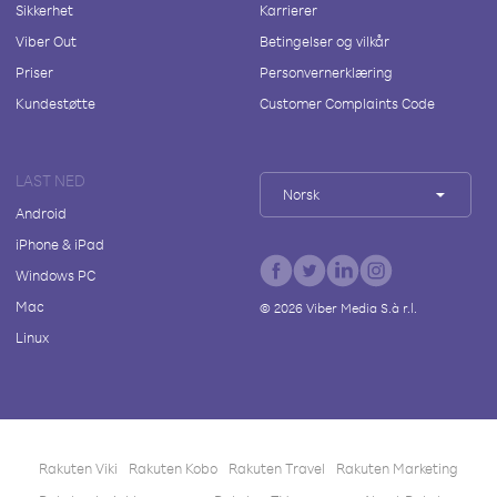
Sikkerhet
Karrierer
Viber Out
Betingelser og vilkår
Priser
Personvernerklæring
Kundestøtte
Customer Complaints Code
LAST NED
Norsk
Android
iPhone & iPad
Windows PC
Mac
©
2026
Viber Media S.à r.l.
Linux
Rakuten Viki
Rakuten Kobo
Rakuten Travel
Rakuten Marketing