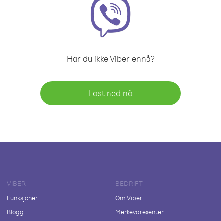
Har du ikke Viber ennå?
Last ned nå
VIBER
BEDRIFT
Funksjoner
Om Viber
Blogg
Merkevaresenter