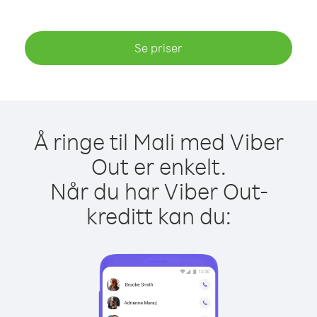
Se priser
Å ringe til Mali med Viber
Out er enkelt.
Når du har Viber Out-
kreditt kan du: