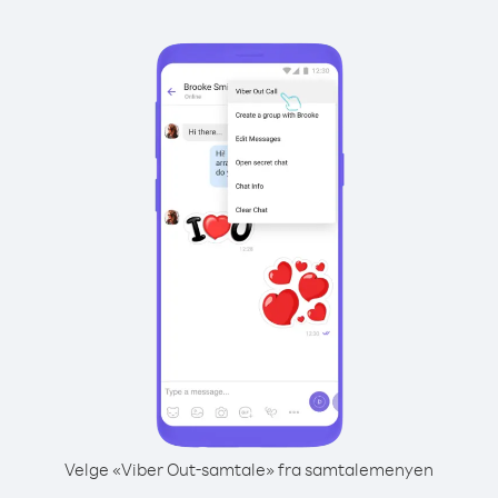
Velge «Viber Out-samtale» fra samtalemenyen