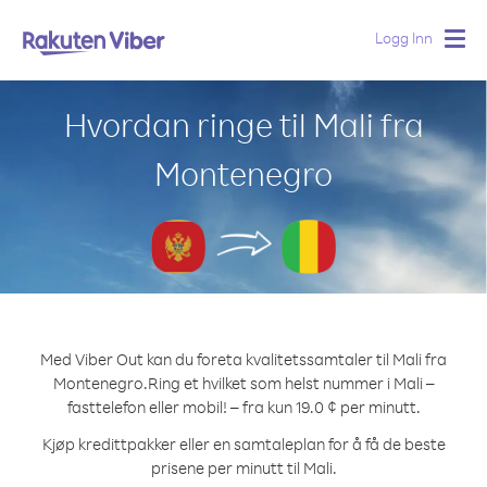
Logg Inn
Togg
navig
Hvordan ringe til Mali fra
Montenegro
Med Viber Out kan du foreta kvalitetssamtaler til Mali fra
Montenegro.
Ring et hvilket som helst nummer i Mali –
fasttelefon eller mobil! – fra kun 19.0 ¢ per minutt.
Kjøp kredittpakker eller en samtaleplan for å få de beste
prisene per minutt til Mali.