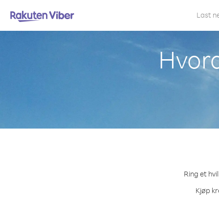
Last n
Hvord
Ring et hvi
Kjøp kr