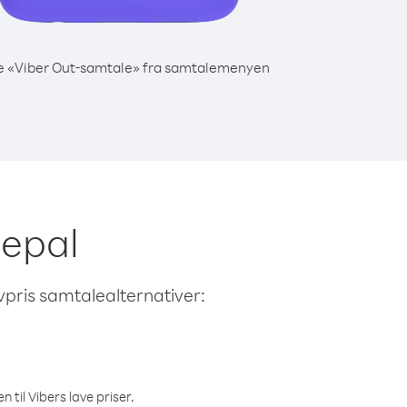
e «Viber Out-samtale» fra samtalemenyen
Nepal
avpris samtalealternativer:
 til Vibers lave priser.