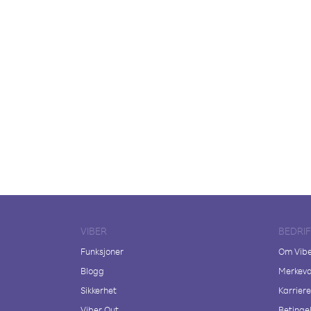
VIBER
BEDRI
Funksjoner
Om Vib
Blogg
Merkeva
Sikkerhet
Karriere
Viber Out
Betingel