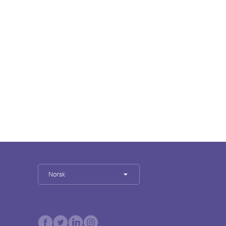
Norsk