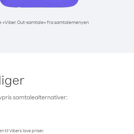
e «Viber Out-samtale» fra samtalemenyen
Niger
avpris samtalealternativer:
 til Vibers lave priser.